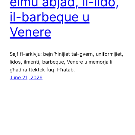
elmu abjad, il-lido,
il-barbeque u
Venere
Sajf fl-arkivju: bejn ħinijiet tal-gvern, uniformijiet,
lidos, ilmenti, barbeque, Venere u memorja li
għadha ttektek fuq il-ħatab.
June 21, 2026