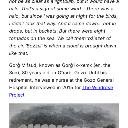
not be as clear as a lightbulb, but it would have a
halo. That’s a sign of some wind… There was a
halo, but since I was going at night for the birds,
I didn’t look that way. And it came down… not in
drops, but in buckets. But there were eight
tornados on the sea. We call them ‘bżieżel’ of
the air. ‘Beżżul’ is when a cloud is brought down
like that.
Ġorġ Mifsud, known as Ġorġ ix-xemx (en. the
Sun), 80 years old, in Għarb, Gozo. Until his
retirement, he was a nurse at the Gozo General
Hospital. Interviewed in 2015 for
The Windrose
Project