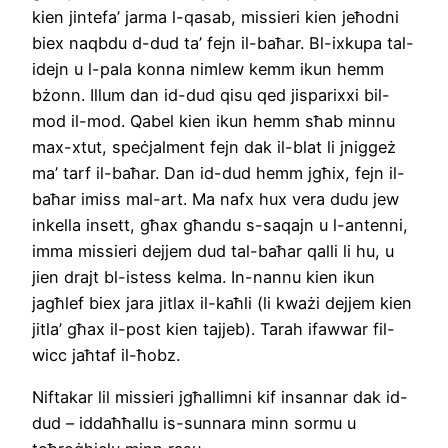
kien jintefa’ jarma l-qasab, missieri kien jeħodni
biex naqbdu d-dud ta’ fejn il-baħar. Bl-ixkupa tal-
idejn u l-pala konna nimlew kemm ikun hemm
bżonn. Illum dan id-dud qisu qed jisparixxi bil-
mod il-mod. Qabel kien ikun hemm sħab minnu
max-xtut, speċjalment fejn dak il-blat li jniggeż
ma’ tarf il-baħar. Dan id-dud hemm jgħix, fejn il-
baħar imiss mal-art. Ma nafx hux vera dudu jew
inkella insett, għax għandu s-saqajn u l-antenni,
imma missieri dejjem dud tal-baħar qalli li hu, u
jien drajt bl-istess kelma. In-nannu kien ikun
jagħlef biex jara jitlax il-kaħli (li kważi dejjem kien
jitla’ għax il-post kien tajjeb). Tarah ifawwar fil-
wicc jaħtaf il-ħobz.
Niftakar lil missieri jgħallimni kif insannar dak id-
dud – iddaħħallu is-sunnara minn sormu u