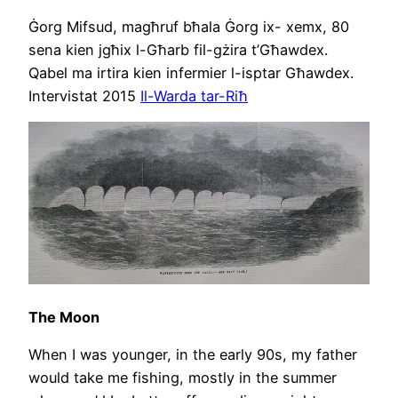
Ġorg Mifsud, magħruf bħala Ġorg ix- xemx, 80
sena kien jgħix l-Għarb fil-gżira t’Għawdex.
Qabel ma irtira kien infermier l-isptar Għawdex.
Intervistat 2015
Il-Warda tar-Riħ
The Moon
When I was younger, in the early 90s, my father
would take me fishing, mostly in the summer