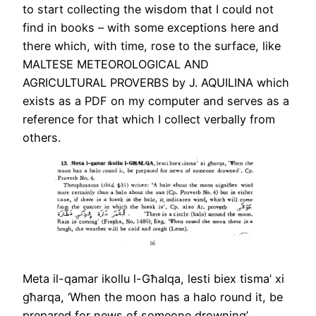
to start collecting the wisdom that I could not
find in books – with some exceptions here and
there which, with time, rose to the surface, like
MALTESE METEOROLOGICAL AND
AGRICULTURAL PROVERBS by J. AQUILINA which
exists as a PDF on my computer and serves as a
reference for that which I collect verbally from
others.
Meta il-qamar ikollu l-Għalqa, lesti biex tisma’ xi
għarqa, ‘When the moon has a halo round it, be
prepared for news of someone drowning’.