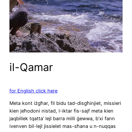
il-Qamar
for English click here
Meta kont iżgħar, fil bidu tad-disgħinjiet, missieri
kien jeħodoni nistad, l-iktar fis-sajf meta kien
jaqbillek tqatta’ lejl barra milli ġewwa, b’xi fann
ivenven bil-lejl jissielet mas-sħana u n-nuqqas