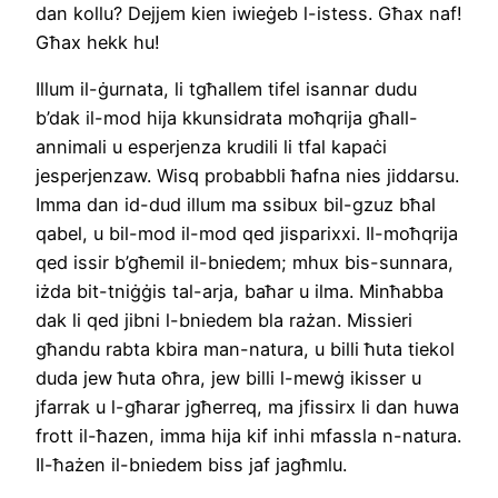
dan kollu? Dejjem kien iwieġeb l-istess. Għax naf!
Għax hekk hu!
Illum il-ġurnata, li tgħallem tifel isannar dudu
b’dak il-mod hija kkunsidrata moħqrija għall-
annimali u esperjenza krudili li tfal kapaċi
jesperjenzaw. Wisq probabbli ħafna nies jiddarsu.
Imma dan id-dud illum ma ssibux bil-gzuz bħal
qabel, u bil-mod il-mod qed jisparixxi. Il-moħqrija
qed issir b’għemil il-bniedem; mhux bis-sunnara,
iżda bit-tniġġis tal-arja, baħar u ilma. Minħabba
dak li qed jibni l-bniedem bla rażan. Missieri
għandu rabta kbira man-natura, u billi ħuta tiekol
duda jew ħuta oħra, jew billi l-mewġ ikisser u
jfarrak u l-għarar jgħerreq, ma jfissirx li dan huwa
frott il-ħazen, imma hija kif inhi mfassla n-natura.
Il-ħażen il-bniedem biss jaf jagħmlu.