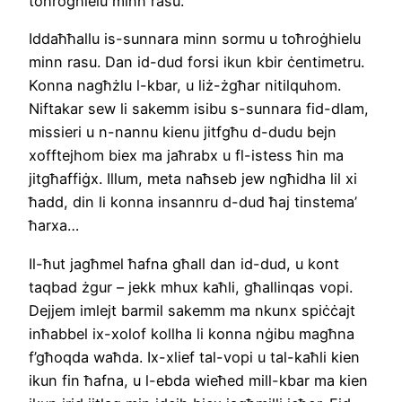
toħroġhielu minn rasu.
Iddaħħallu is-sunnara minn sormu u toħroġhielu
minn rasu. Dan id-dud forsi ikun kbir ċentimetru.
Konna nagħżlu l-kbar, u liż-żgħar nitilquhom.
Niftakar sew li sakemm isibu s-sunnara fid-dlam,
missieri u n-nannu kienu jitfgħu d-dudu bejn
xofftejhom biex ma jaħrabx u fl-istess ħin ma
jitgħaffiġx. Illum, meta naħseb jew ngħidha lil xi
ħadd, din li konna insannru d-dud ħaj tinstema’
ħarxa…
Il-ħut jagħmel ħafna għall dan id-dud, u kont
taqbad żgur – jekk mhux kaħli, għallinqas vopi.
Dejjem imlejt barmil sakemm ma nkunx spiċċajt
inħabbel ix-xolof kollha li konna nġibu magħna
f’għoqda waħda. Ix-xlief tal-vopi u tal-kaħli kien
ikun fin ħafna, u l-ebda wieħed mill-kbar ma kien