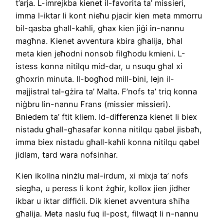
t’arja. L-imrejkba kienet il-favorita ta’ missieri,
imma l-iktar li kont nieħu pjacir kien meta mmorru
bil-qasba għall-kaħli, għax kien jiġi in-nannu
magħna. Kienet avventura kbira għalija, bħal
meta kien jeħodni nonsob filgħodu kmieni. L-
istess konna nitilqu mid-dar, u nsuqu għal xi
għoxrin minuta. Il-bogħod mill-bini, lejn il-
majjistral tal-gżira ta’ Malta. F’nofs ta’ triq konna
niġbru lin-nannu Frans (missier missieri).
Bniedem ta’ ftit kliem. Id-differenza kienet li biex
nistadu għall-għasafar konna nitilqu qabel jisbaħ,
imma biex nistadu għall-kaħli konna nitilqu qabel
jidlam, tard wara nofsinhar.
Kien ikollna ninżlu mal-irdum, xi mixja ta’ nofs
siegħa, u peress li kont żgħir, kollox jien jidher
ikbar u iktar diffiċli. Dik kienet avventura sħiħa
għalija. Meta naslu fuq il-post, filwaqt li n-nannu