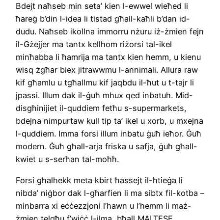
Bdejt naħseb min seta’ kien l-ewwel wieħed li
ħareġ b’din l-idea li tistad għall-kaħli b’dan id-
dudu. Naħseb ikollna immorru nżuru iż-żmien fejn
il-Gżejjer ma tantx kellhom riżorsi tal-ikel
minħabba li ħamrija ma tantx kien hemm, u kienu
wisq żgħar biex jitrawwmu l-annimali. Allura raw
kif għamlu u tgħallmu kif jaqbdu il-ħut u t-tajr li
jpassi. Illum dak il-ġuħ mhux qed inbatuh. Mid-
disgħinijiet il-quddiem fetħu s-supermarkets,
bdejna nimpurtaw kull tip ta’ ikel u xorb, u mxejna
l-quddiem. Imma forsi illum inbatu ġuħ ieħor. Ġuħ
modern. Ġuħ għall-arja friska u safja, ġuħ għall-
kwiet u s-serħan tal-moħħ.
Forsi għalhekk meta kbirt ħassejt il-ħtieġa li
nibda’ niġbor dak l-għarfien li ma sibtx fil-kotba –
minbarra xi eċċezzjoni l’hawn u l’hemm li maż-
żmien telgħu f’wiċċ l-ilma, bħall MALTESE