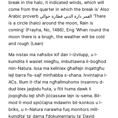
break in the halo, it indicated winds, which will
come from the quarter in which the break is’ Also
Arabic proverb القمر دارة الدني قطارة حوالي ‘There
is a circle (halo) around the moon, Rain is
coming’ (Frayha, No, 1486), Eng ‘When round the
moon there is a brugh, the weather will be cold
and rough (Lean)
Ma nistax ma naħsibx kif dan l-iżvilupp, u l-
kumdita li waslet miegħu, imbuttawna il-bogħod
min-Natura. Issa ma kellniex għalfejn inqattgħu
lejl barra fis-sajf minħabba s-sħana. Ivvintajna l-
ACs. Illum it-tfal ma ngħallmuhomx insannru d-
dud biex jaqbdu ħuta, u ftit huma dawk li
joqogħdu lejl sħiħ jiċċassaw lejn is-sema. Bil-
mod il-mod spiċċajna mdawrin bil-konkos u l-
briks, u n-Natura narawha fuq monitors mill-
kumdita’ ta’ darna f’dokumentarju ta’ David