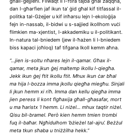
għall-ġejjieni. Filwaqt li l-ftira tajba għal żaqqna,
dan l-għarfien jaf ikun ta’ ġid għal kif titfassal il-
politka tal-Gżejjer u kif inħarsu lejn l-ekoloġija
fejn in-nassab, il-bidwi u s-sajjied ikollhom vuċi
flimkien ma-xjentist, l-akkademiku u il-politikant.
In-natura tal-bniedem (jew il-ħażen li l-bniedem
biss kapaci joħloq) taf tifgana lkoll kemm aħna.
“…jien is-soltu nħares lejn il-qamar. Għax il-
qamar, meta jkun ġej maltemp ikollu l-qiegħa.
Jekk ikun ġej ftit ikollu ftit. Mhux ikun ċar bħal
ma hija l-bozza imma jkollu qiegħa miegħu. Sinjali
li jkun hemm xi riħ. Imma dan kellu qiegħa imma
jien peress li kont flgħaxija għall-għasafar, mort
u ma ħaristx ’l hemm. Li niżel… mhux taqtir niżel.
Qisu bil-bramel. Però kien hemm tmien trombi
fuq il-baħar. Ngħidulhom ‘bżieżel tal-ajru’. Beżżul
meta tkun sħaba u tniżżilha hekk.”