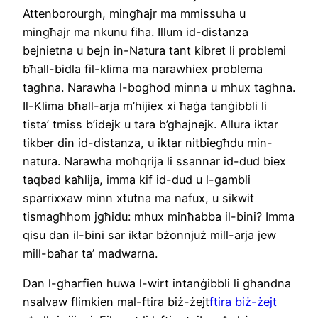
Attenborourgh, mingħajr ma mmissuha u
mingħajr ma nkunu fiha. Illum id-distanza
bejnietna u bejn in-Natura tant kibret li problemi
bħall-bidla fil-klima ma narawhiex problema
tagħna. Narawha l-bogħod minna u mhux tagħna.
Il-Klima bħall-arja m’hijiex xi ħaġa tanġibbli li
tista’ tmiss b’idejk u tara b’għajnejk. Allura iktar
tikber din id-distanza, u iktar nitbiegħdu min-
natura. Narawha moħqrija li ssannar id-dud biex
taqbad kaħlija, imma kif id-dud u l-gambli
sparrixxaw minn xtutna ma nafux, u sikwit
tismagħhom jgħidu: mhux minħabba il-bini? Imma
qisu dan il-bini sar iktar bżonnjuż mill-arja jew
mill-baħar ta’ madwarna.
Dan l-għarfien huwa l-wirt intanġibbli li għandna
nsalvaw flimkien mal-ftira biż-żejt
ftira biż-żejt