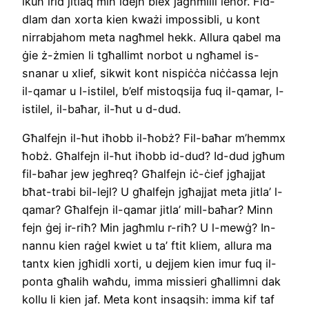
ikun irid jitlaq min idejh biex jagħmilli ieħor. Fid-
dlam dan xorta kien kważi impossibli, u kont
nirrabjahom meta nagħmel hekk. Allura qabel ma
ġie ż-żmien li tgħallimt norbot u ngħamel is-
snanar u xlief, sikwit kont nispiċċa niċċassa lejn
il-qamar u l-istilel, b’elf mistoqsija fuq il-qamar, l-
istilel, il-baħar, il-ħut u d-dud.
Għalfejn il-ħut iħobb il-ħobż? Fil-baħar m’hemmx
ħobż. Għalfejn il-ħut iħobb id-dud? Id-dud jgħum
fil-baħar jew jegħreq? Għalfejn iċ-ċief jgħajjat
bħat-trabi bil-lejl? U għalfejn jgħajjat meta jitla’ l-
qamar? Għalfejn il-qamar jitla’ mill-baħar? Minn
fejn ġej ir-riħ? Min jagħmlu r-riħ? U l-mewġ? In-
nannu kien raġel kwiet u ta’ ftit kliem, allura ma
tantx kien jgħidli xorti, u dejjem kien imur fuq il-
ponta għalih waħdu, imma missieri għallimni dak
kollu li kien jaf. Meta kont insaqsih: imma kif taf