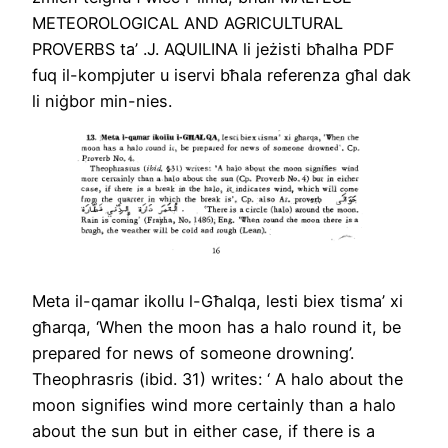
METEOROLOGICAL AND AGRICULTURAL
PROVERBS ta’ .J. AQUILINA li jeżisti bħalha PDF
fuq il-kompjuter u iservi bħala referenza għal dak
li niġbor min-nies.
Meta il-qamar ikollu l-Għalqa, lesti biex tisma’ xi
għarqa, ‘When the moon has a halo round it, be
prepared for news of someone drowning’.
Theophrasris (ibid. 31) writes: ‘ A halo about the
moon signifies wind more certainly than a halo
about the sun but in either case, if there is a