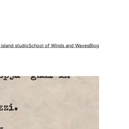
 island studio
School of Winds and Waves
Blog