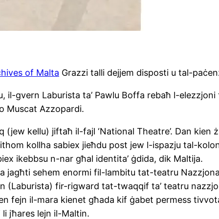
hives of Malta
Grazzi talli dejjem disposti u tal-paċen
, il-gvern Laburista ta’ Pawlu Boffa rebaħ l-elezzjoni 
no Muscat Azzopardi.
 (jew kellu) jiftaħ il-fajl ‘National Theatre’. Dan kien
ithom kollha sabiex jieħdu post jew l-ispazju tal-kolonj
ex ikebbsu n-nar għal identita’ ġdida, dik Maltija.
jagħti sehem enormi fil-lambitu tat-teatru Nazzjonali
 (Laburista) fir-rigward tat-twaqqif ta’ teatru nazzjo
en fejn il-mara kienet għada kif ġabet permess tivvot
i jħares lejn il-Maltin.