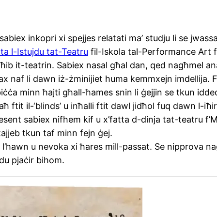
sabiex inkopri xi spejjes relatati ma’ studju li se jwass
ta l-Istujdu tat-Teatru
fil-Iskola tal-Performance Art fl
 għib it-teatrin. Sabiex nasal għal dan, qed nagħmel an
ax naf li dawn iż-żminijiet huma kemmxejn imdellija. F
biċċa minn ħajti għall-ħames snin li ġejjin se tkun idded
ħ ftit il-‘blinds’ u inħalli ftit dawl jidħol fuq dawn l-i
resent sabiex nifhem kif u x’fatta d-dinja tat-teatru f’
 tajjeb tkun taf minn fejn ġej.
m u l’hawn u nevoka xi ħares mill-passat. Se nipprova
ħdu pjaċir bihom.