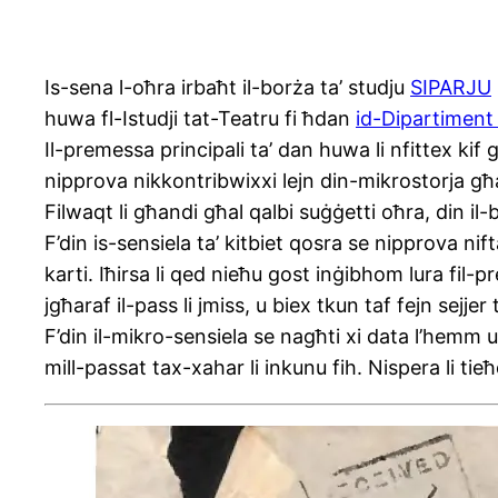
Is-sena l-oħra irbaħt il-borża ta’ studju
SIPARJU
huwa fl-Istudji tat-Teatru fi ħdan
id-Dipartiment 
Il-premessa principali ta’ dan huwa li nfittex kif
nipprova nikkontribwixxi lejn din-mikrostorja għ
Filwaqt li għandi għal qalbi suġġetti oħra, din il-
F’din is-sensiela ta’ kitbiet qosra se nipprova nifta
karti. Iħirsa li qed nieħu gost inġibhom lura fil-p
jgħaraf il-pass li jmiss, u biex tkun taf fejn sejjer
F’din il-mikro-sensiela se nagħti xi data l’hem
mill-passat tax-xahar li inkunu fih. Nispera li tie