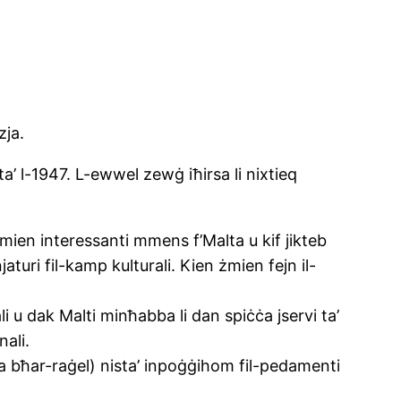
zja.
ta’ l-1947. L-ewwel zewġ iħirsa li nixtieq
 żmien interessanti mmens f’Malta u kif jikteb
aturi fil-kamp kulturali. Kien żmien fejn il-
 u dak Malti minħabba li dan spiċċa jservi ta’
nali.
a bħar-raġel) nista’ inpoġġihom fil-pedamenti