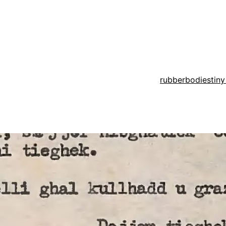
rubberbodies
tiny