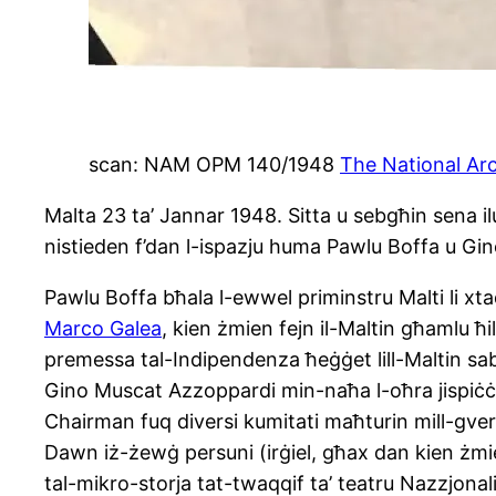
scan: NAM OPM 140/1948
The National Arc
Malta 23 ta’ Jannar 1948. Sitta u sebgħin sena ilu
nistieden f’dan l-ispazju huma Pawlu Boffa u Gi
Pawlu Boffa bħala l-ewwel priminstru Malti li xtaq
Marco Galea
, kien żmien fejn il-Maltin għamlu ħil
premessa tal-Indipendenza ħeġġet lill-Maltin sabi
Gino Muscat Azzoppardi min-naħa l-oħra jispiċċa 
Chairman fuq diversi kumitati maħturin mill-gvern
Dawn iż-żewġ persuni (irġiel, għax dan kien żmi
tal-mikro-storja tat-twaqqif ta’ teatru Nazzjonali l