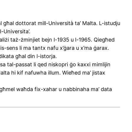
al għal dottorat mill-Università ta’ Malta. L-istudju
-Universita’.
aliżi taż-żminjiet bejn l-1935 u l-1965. Qiegħed
is-sens li ma tantx nafu x’ġara u x’ma ġarax.
ikata għal din l-istorja.
ħirsa tal-passat li qed niskopri ġo kaxxi mimlijin
Malta hi kif nafuwha illum. Wieħed ma’ jistax
 nagħmel waħda fix-xahar u nabbinaha ma’ data