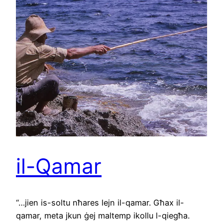
il-Qamar
“…jien is-soltu nħares lejn il-qamar. Għax il-
qamar, meta jkun ġej maltemp ikollu l-qiegħa.