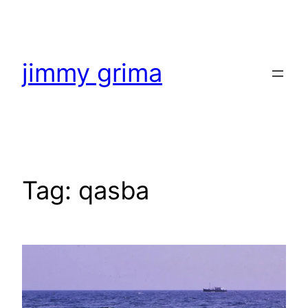
Skip
to
content
jimmy grima
Tag:
qasba